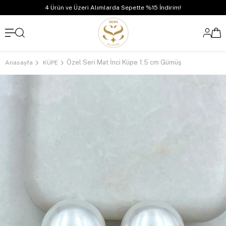
4 Ürün ve Üzeri Alımlarda Sepette %15 İndirim!
Özel Seri Mat İnci Küpe 1.5 cm Gümüş
Anasayfa
KÜPE