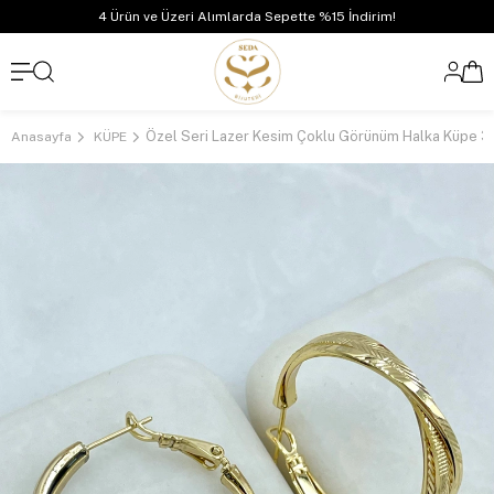
4 Ürün ve Üzeri Alımlarda Sepette %15 İndirim!
Anasayfa
KÜPE