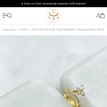
4 Ürün ve Üzeri Alımlarda Sepette %15 İndirim!
Özel Seri Kristal Taşlı Kelebek Tasarım Küpe Gold
Anasayfa
KÜPE