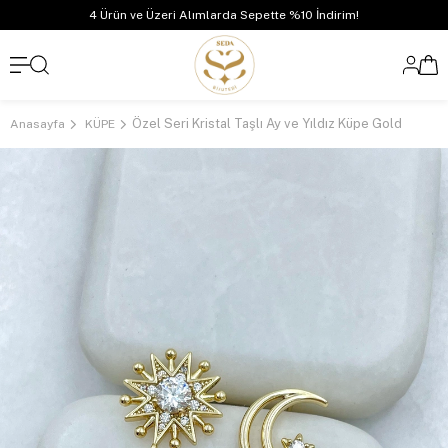
4 Ürün ve Üzeri Alımlarda Sepette %10 İndirim!
Özel Seri Kristal Taşlı Ay ve Yıldız Küpe Gold
Anasayfa
KÜPE