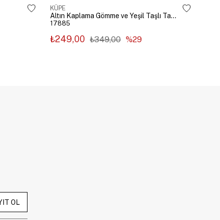
KÜPE
KÜP
Altın Kaplama Gömme ve Yeşil Taşlı Tasarım Küpe Gümüş
17885
178
₺249,00
₺2
₺349,00
%29
YIT OL