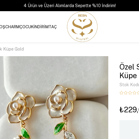
4 Ürün ve Üzeri Alımlarda Sepette %10 İndirim!
OŞ
CHARM
ÇOCUK
İNDİRİM
TAÇ
çek Küpe Gold
Özel S
Küpe 
Stok Kod
₺229