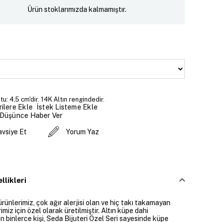
Ürün stoklarımızda kalmamıştır.
u: 4,5 cm'dir. 14K Altın rengindedir.
İstek Listeme Ekle
ilere Ekle
 Düşünce Haber Ver
avsiye Et
Yorum Yaz
llikleri
ürünlerimiz, çok ağır alerjisi olan ve hiç takı takamayan
imiz için özel olarak üretilmiştir. Altın küpe dahi
 binlerce kişi, Seda Bijuteri Özel Seri sayesinde küpe