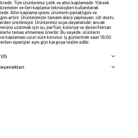
ktedir. Tüm ürünlerimiz çelik ve altın kaplamadır. Yüksek
alzemeler ve ileri kaplama teknolojileri kullanılarak
edir. Altın kaplama işlemi, ürünlerin parlaklığını ve
ığını artırır. Ürünlerimizin tamamı alerji yapmayan, cilt dostu
rden üretilmiştir. Ürünlerimiz suya dayanıklıdır; ancak
ömrünü uzatmak için su, parfüm, kolonya ve dezenfektan
elerle temas etmemesi önerilir. Bu sayede, ürünlerin
ı ve kaplaması uzun süre korunur. İş günlerinde saat 16:00
erilen siparişler aynı gün kargoya teslim edilir.
r
(0)
eçenekleri