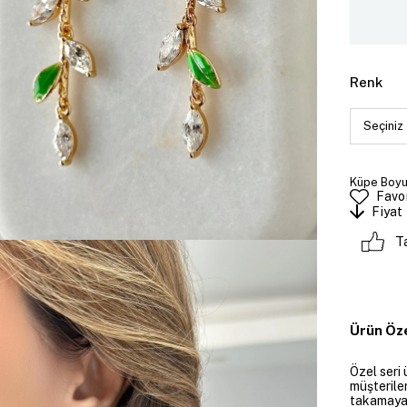
Renk
Küpe Boyut
Favor
Fiyat
T
Ürün Öze
Özel seri 
müşteriler
takamayan