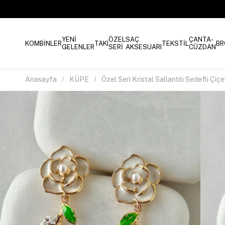
YENİ
ÖZEL
SAÇ
ÇANTA-
KOMBİNLER
TAKI
TEKSTİL
BR
GELENLER
SERİ
AKSESUARI
CÜZDAN
Anasayfa
KÜPE
Özel Seri Kristal Sallantılı Sedefli Çi