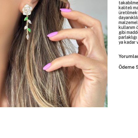
takabilme
kaliteli m
üretilmekt
dayanıklıl
malzemele
kullanım 
gibi madd
parlaklığ
ya kadar v
Yorumla
Ödeme S