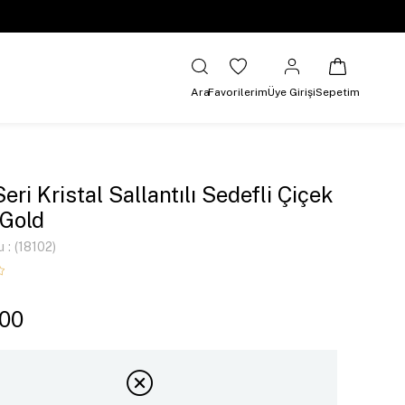
Ara
Favorilerim
Üye Girişi
Sepetim
eri Kristal Sallantılı Sedefli Çiçek
Gold
u
(18102)
,00