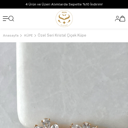
4 Ürün ve Üzeri Alımlarda Sepette %10 İndirim!
Özel Seri Kristal Çiçek Küpe
Anasayfa
KÜPE