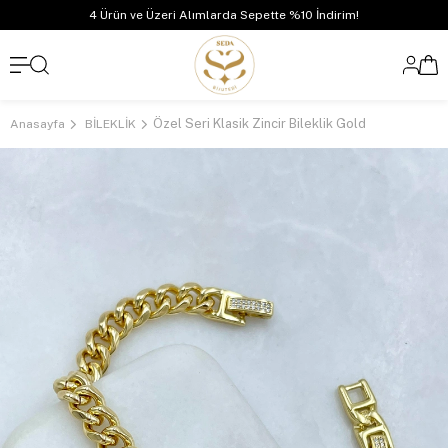
4 Ürün ve Üzeri Alımlarda Sepette %10 İndirim!
Özel Seri Klasik Zincir Bileklik Gold
Anasayfa
BİLEKLİK