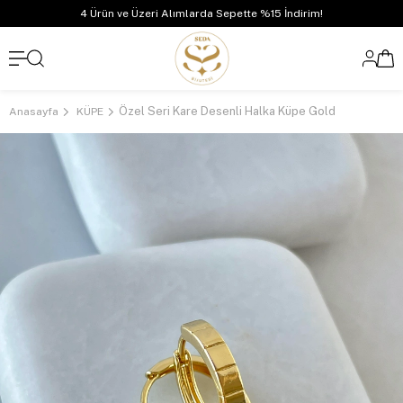
4 Ürün ve Üzeri Alımlarda Sepette %15 İndirim!
Özel Seri Kare Desenli Halka Küpe Gold
Anasayfa
KÜPE