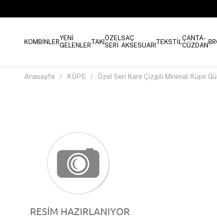
YENİ
ÖZEL
SAÇ
ÇANTA-
KOMBİNLER
TAKI
TEKSTİL
BR
GELENLER
SERİ
AKSESUARI
CÜZDAN
Anasayfa
KÜPE
Özel Seri Kare Çizgili Minimal Küpe G