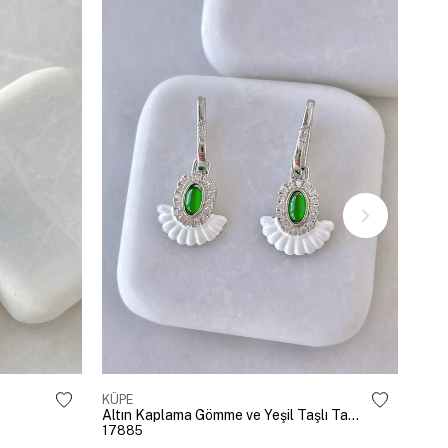
KÜPE
KÜP
Altın Kaplama Gömme ve Yeşil Taşlı Tasarım Küpe Gümüş
17885
178