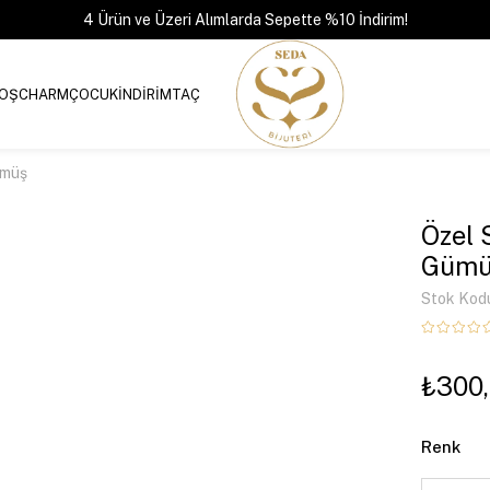
4 Ürün ve Üzeri Alımlarda Sepette %10 İndirim!
OŞ
CHARM
ÇOCUK
İNDİRİM
TAÇ
ümüş
Özel 
Gümü
Stok Kod
₺300
Renk