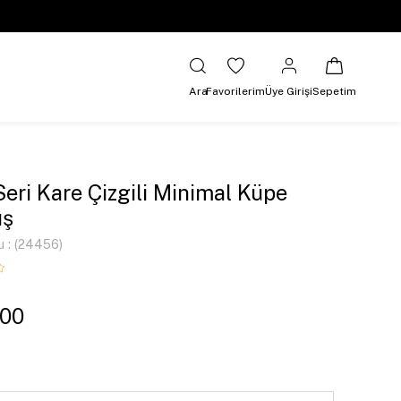
Ara
Favorilerim
Üye Girişi
Sepetim
Seri Kare Çizgili Minimal Küpe
ş
u
(24456)
,00