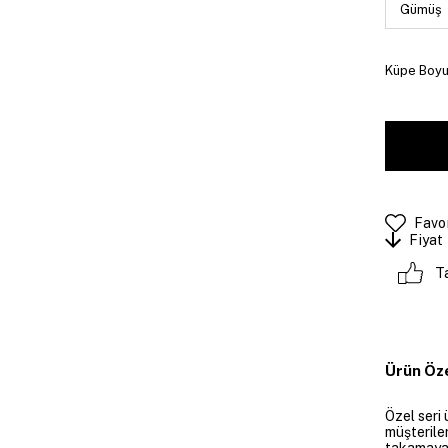
Küpe Boyutu
Favor
Fiyat
T
Ürün Öze
Özel seri 
müşteriler
takamayan