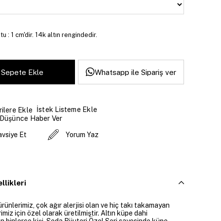
 : 1 cm'dir. 14k altın rengindedir.
Whatsapp ile Sipariş ver
İstek Listeme Ekle
ilere Ekle
 Düşünce Haber Ver
avsiye Et
Yorum Yaz
llikleri
ürünlerimiz, çok ağır alerjisi olan ve hiç takı takamayan
imiz için özel olarak üretilmiştir. Altın küpe dahi
 binlerce kişi, Seda Bijuteri Özel Seri sayesinde küpe