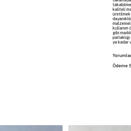
takabilme
kaliteli m
üretilmekt
dayanıklıl
malzemele
kullanım 
gibi madd
parlaklığ
ya kadar v
Yorumla
Ödeme S