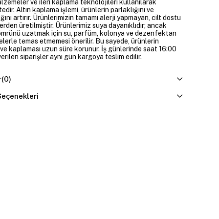
alzemeler ve ileri kaplama teknolojileri kullanılarak
edir. Altın kaplama işlemi, ürünlerin parlaklığını ve
ığını artırır. Ürünlerimizin tamamı alerji yapmayan, cilt dostu
rden üretilmiştir. Ürünlerimiz suya dayanıklıdır; ancak
ömrünü uzatmak için su, parfüm, kolonya ve dezenfektan
elerle temas etmemesi önerilir. Bu sayede, ürünlerin
ı ve kaplaması uzun süre korunur. İş günlerinde saat 16:00
erilen siparişler aynı gün kargoya teslim edilir.
r
(0)
eçenekleri