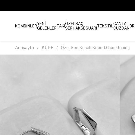
YENİ
ÖZEL
SAÇ
ÇANTA-
KOMBİNLER
TAKI
TEKSTİL
BR
GELENLER
SERİ
AKSESUARI
CÜZDAN
Anasayfa
KÜPE
Özel Seri Köşeli Küpe 1.6 cm Gümüş