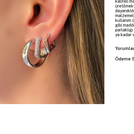
kaliteli m
üretilmekt
dayanıklıl
malzemele
kullanım 
gibi madd
parlaklığ
ya kadar v
Yorumla
Ödeme S