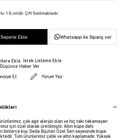
u: 1.6 cm'dir. Çift Satılmaktadır.
Whatsapp ile Sipariş ver
İstek Listeme Ekle
ilere Ekle
 Düşünce Haber Ver
avsiye Et
Yorum Yaz
llikleri
ürünlerimiz, çok ağır alerjisi olan ve hiç takı takamayan
imiz için özel olarak üretilmiştir. Altın küpe dahi
 binlerce kişi, Seda Bijuteri Özel Seri sayesinde küpe
ktedir. Tüm ürünlerimiz çelik ve altın kaplamadır. Yüksek