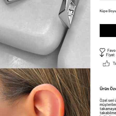
Küpe Boyut
Favor
Fiyat
T
Ürün Öze
Özel seri 
müşteriler
takamayan
takabilme