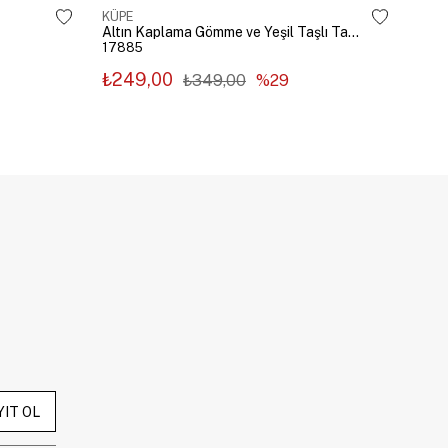
KÜPE
KÜP
Altın Kaplama Gömme ve Yeşil Taşlı Tasarım Küpe Gümüş
17885
178
₺249,00
₺2
₺349,00
%29
YIT OL