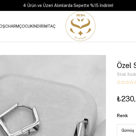
4 Ürün ve Üzeri Alımlarda Sepette %15 İndirim!
OŞ
CHARM
ÇOCUK
İNDİRİM
TAÇ
Özel 
Stok Kod
₺230
Renk