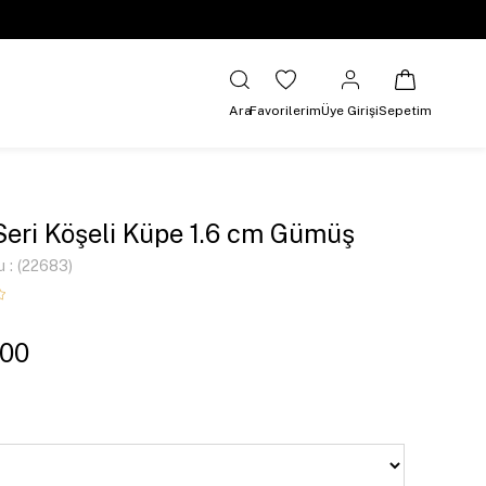
Ara
Favorilerim
Üye Girişi
Sepetim
Seri Köşeli Küpe 1.6 cm Gümüş
u
(22683)
,00