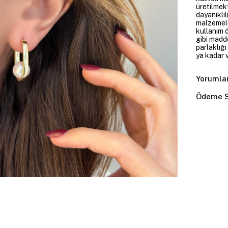
üretilmekt
dayanıklıl
malzemele
kullanım 
gibi madd
parlaklığ
ya kadar v
Yorumla
Ödeme S