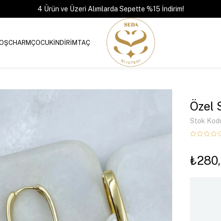
4 Ürün ve Üzeri Alımlarda Sepette %15 İndirim!
OŞ
CHARM
ÇOCUK
İNDİRİM
TAÇ
Özel 
Stok Kod
₺280