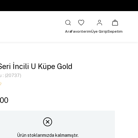
Ara
Favorilerim
Üye Girişi
Sepetim
Seri İncili U Küpe Gold
u
(20737)
,00
Ürün stoklarımızda kalmamıştır.