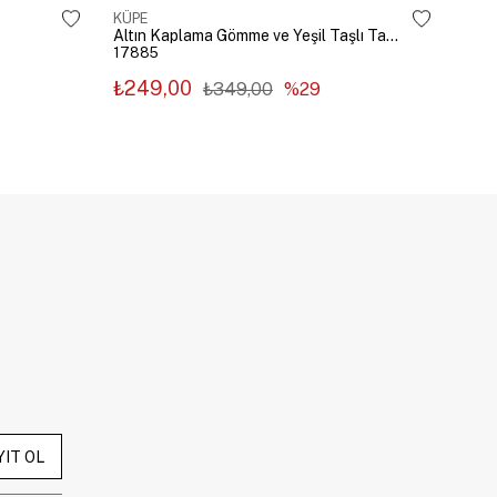
KÜPE
KÜP
Altın Kaplama Gömme ve Yeşil Taşlı Tasarım Küpe Gümüş
17885
178
₺249,00
₺2
₺349,00
%29
YIT OL