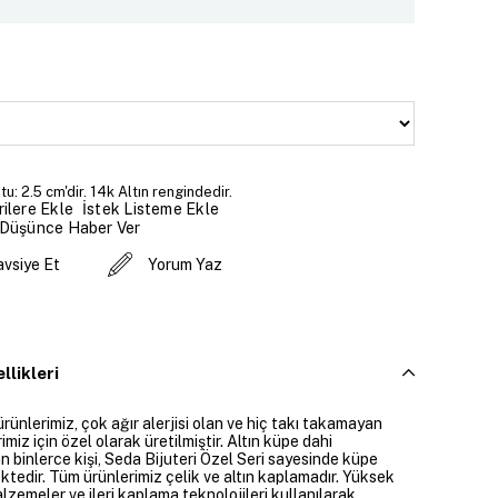
u: 2.5 cm'dir. 14k Altın rengindedir.
İstek Listeme Ekle
ilere Ekle
 Düşünce Haber Ver
avsiye Et
Yorum Yaz
llikleri
ürünlerimiz, çok ağır alerjisi olan ve hiç takı takamayan
imiz için özel olarak üretilmiştir. Altın küpe dahi
 binlerce kişi, Seda Bijuteri Özel Seri sayesinde küpe
ktedir. Tüm ürünlerimiz çelik ve altın kaplamadır. Yüksek
alzemeler ve ileri kaplama teknolojileri kullanılarak