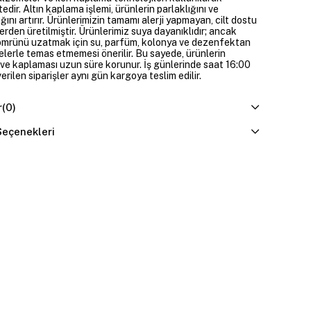
edir. Altın kaplama işlemi, ürünlerin parlaklığını ve
ığını artırır. Ürünlerimizin tamamı alerji yapmayan, cilt dostu
rden üretilmiştir. Ürünlerimiz suya dayanıklıdır; ancak
ömrünü uzatmak için su, parfüm, kolonya ve dezenfektan
elerle temas etmemesi önerilir. Bu sayede, ürünlerin
ı ve kaplaması uzun süre korunur. İş günlerinde saat 16:00
erilen siparişler aynı gün kargoya teslim edilir.
r
(0)
eçenekleri