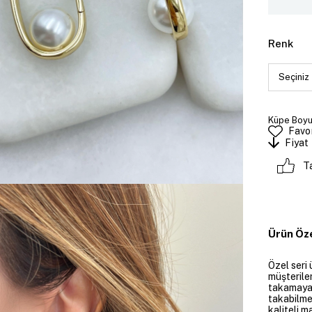
Renk
Küpe Boyut
Favor
Fiyat
T
Ürün Öze
Özel seri 
müşteriler
takamayan
takabilme
kaliteli m