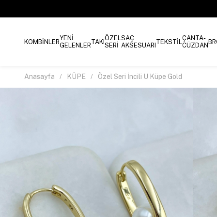
YENİ
ÖZEL
SAÇ
ÇANTA-
KOMBİNLER
TAKI
TEKSTİL
BR
GELENLER
SERİ
AKSESUARI
CÜZDAN
Anasayfa
KÜPE
Özel Seri İncili U Küpe Gold