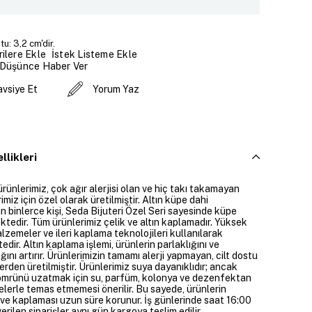
u: 3,2 cm'dir.
İstek Listeme Ekle
ilere Ekle
 Düşünce Haber Ver
avsiye Et
Yorum Yaz
llikleri
ürünlerimiz, çok ağır alerjisi olan ve hiç takı takamayan
imiz için özel olarak üretilmiştir. Altın küpe dahi
 binlerce kişi, Seda Bijuteri Özel Seri sayesinde küpe
ktedir. Tüm ürünlerimiz çelik ve altın kaplamadır. Yüksek
alzemeler ve ileri kaplama teknolojileri kullanılarak
edir. Altın kaplama işlemi, ürünlerin parlaklığını ve
ığını artırır. Ürünlerimizin tamamı alerji yapmayan, cilt dostu
rden üretilmiştir. Ürünlerimiz suya dayanıklıdır; ancak
ömrünü uzatmak için su, parfüm, kolonya ve dezenfektan
elerle temas etmemesi önerilir. Bu sayede, ürünlerin
ı ve kaplaması uzun süre korunur. İş günlerinde saat 16:00
erilen siparişler aynı gün kargoya teslim edilir.