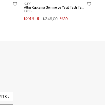
KÜPE
KÜP
Altın Kaplama Gömme ve Yeşil Taşlı Tasarım Küpe Gümüş
17885
178
₺249,00
₺2
₺349,00
%29
YIT OL