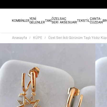
YENİ
ÖZEL
SAÇ
ÇANTA-
KOMBİNLER
TAKI
TEKSTİL
BR
GELENLER
SERİ
AKSESUARI
CÜZDAN
Anasayfa
KÜPE
Özel Seri İkili Görünüm Taşlı Yıldız Kü