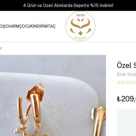
4 Ürün ve Üzeri Alımlarda Sepette %15 İndirim!
OŞ
CHARM
ÇOCUK
İNDİRİM
TAÇ
pe
Özel 
Stok Kod
₺209