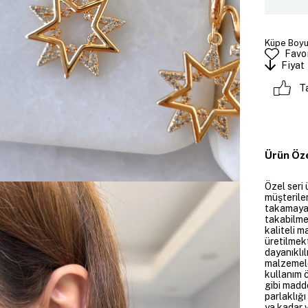
Küpe Boyut
Favor
Fiyat
T
Ürün Öze
Özel seri 
müşteriler
takamayan
takabilme
kaliteli m
üretilmekt
dayanıklıl
malzemele
kullanım 
gibi madd
parlaklığ
ya kadar v