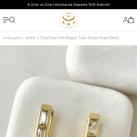
4 Ürün ve Üzeri Alımlarda Sepette %10 İndirim!
Özel Seri İkili Baget Taşlı Sütun Küpe Gold
Anasayfa
KÜPE