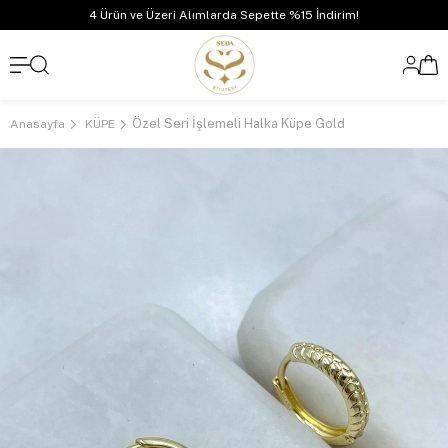
4 Ürün ve Üzeri Alımlarda Sepette %15 İndirim!
Özel Seri İşlemeli Halka Küpe Gold
Anasayfa
KÜPE