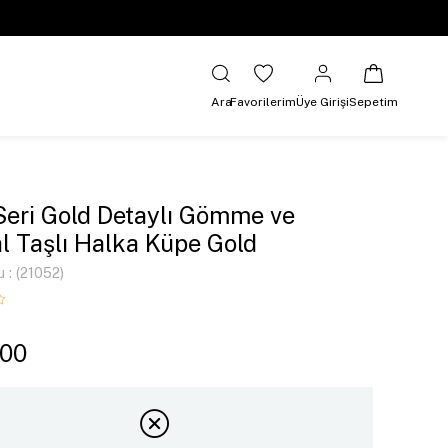
Ara
Favorilerim
Üye Girişi
Sepetim
Seri Gold Detaylı Gömme ve
al Taşlı Halka Küpe Gold
u
(21052)
,00