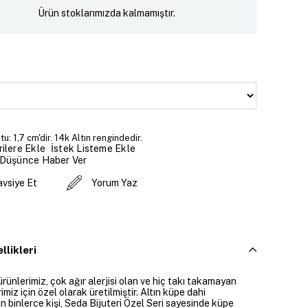
Ürün stoklarımızda kalmamıştır.
u: 1,7 cm'dir. 14k Altın rengindedir.
İstek Listeme Ekle
ilere Ekle
 Düşünce Haber Ver
avsiye Et
Yorum Yaz
llikleri
ürünlerimiz, çok ağır alerjisi olan ve hiç takı takamayan
imiz için özel olarak üretilmiştir. Altın küpe dahi
 binlerce kişi, Seda Bijuteri Özel Seri sayesinde küpe