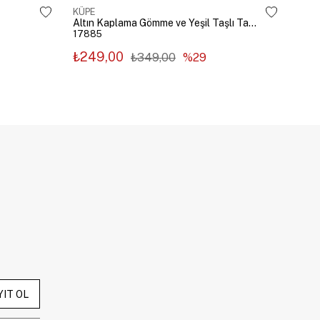
KÜPE
KÜP
Altın Kaplama Gömme ve Yeşil Taşlı Tasarım Küpe Gümüş
17885
178
₺249,00
₺2
₺349,00
%29
YIT OL