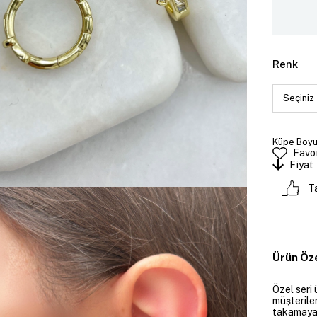
Renk
Küpe Boyut
Favor
Fiyat
T
Ürün Öze
Özel seri 
müşteriler
takamayan