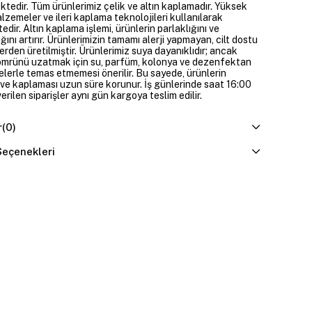
ktedir. Tüm ürünlerimiz çelik ve altın kaplamadır. Yüksek
alzemeler ve ileri kaplama teknolojileri kullanılarak
edir. Altın kaplama işlemi, ürünlerin parlaklığını ve
ığını artırır. Ürünlerimizin tamamı alerji yapmayan, cilt dostu
rden üretilmiştir. Ürünlerimiz suya dayanıklıdır; ancak
ömrünü uzatmak için su, parfüm, kolonya ve dezenfektan
elerle temas etmemesi önerilir. Bu sayede, ürünlerin
ı ve kaplaması uzun süre korunur. İş günlerinde saat 16:00
erilen siparişler aynı gün kargoya teslim edilir.
r
(0)
eçenekleri