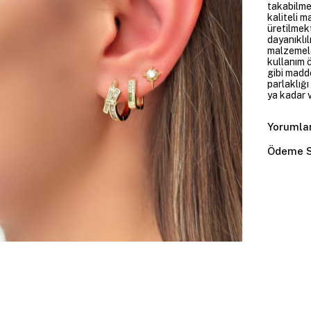
takabilme
kaliteli m
üretilmekt
dayanıklıl
malzemele
kullanım 
gibi madd
parlaklığ
ya kadar v
Yorumla
Ödeme S