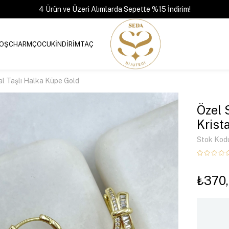
4 Ürün ve Üzeri Alımlarda Sepette %15 İndirim!
OŞ
CHARM
ÇOCUK
İNDİRİM
TAÇ
al Taşlı Halka Küpe Gold
Özel 
Krist
Stok Kod
₺370