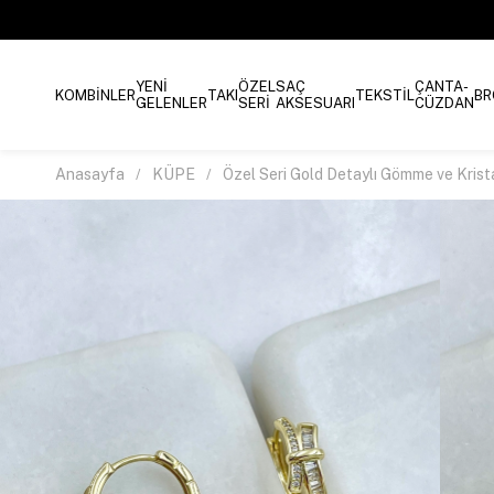
YENİ
ÖZEL
SAÇ
ÇANTA-
KOMBİNLER
TAKI
TEKSTİL
BR
GELENLER
SERİ
AKSESUARI
CÜZDAN
Anasayfa
KÜPE
Özel Seri Gold Detaylı Gömme ve Krist