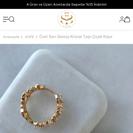
4 Ürün ve Üzeri Alımlarda Sepette %15 İndirim!
Özel Seri Gümüş Kristal Taşlı Çiçek Küpe
Anasayfa
KÜPE