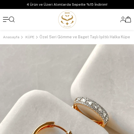
4 Ürün ve Üzeri Alımlarda Sepette %15 İndirim!
Anasayfa
KÜPE