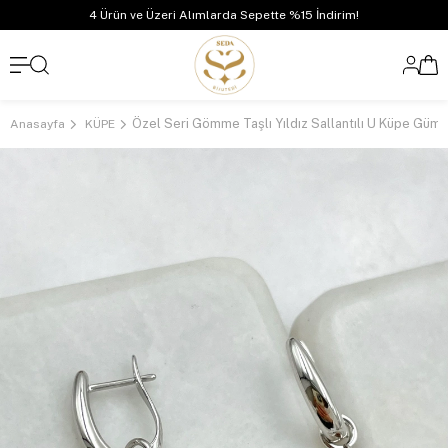
4 Ürün ve Üzeri Alımlarda Sepette %15 İndirim!
Özel Seri Gömme Taşlı Yıldız Sallantılı U Küpe Güm
Anasayfa
KÜPE