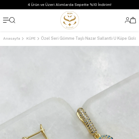
4 Ürün ve Üzeri Alımlarda Sepette %10 İndirim!
Özel Seri Gömme Taşlı Nazar Sallantlı U Küpe Gold
Anasayfa
KÜPE