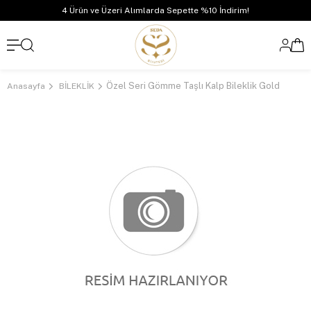
4 Ürün ve Üzeri Alımlarda Sepette %10 İndirim!
Özel Seri Gömme Taşlı Kalp Bileklik Gold
Anasayfa
BİLEKLİK