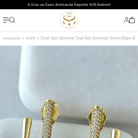
4 Ürün ve Üzeri Alımlarda Sepette %15 İndirim!
Özel Seri Gömme Taşlı İkili Görünüm Sütun Küpe Go
Anasayfa
KÜPE