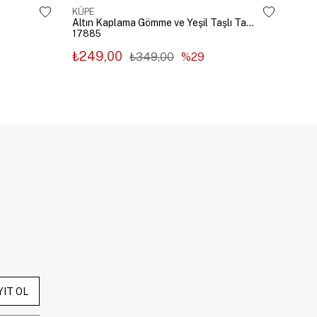
KÜPE
KÜP
Altın Kaplama Gömme ve Yeşil Taşlı Tasarım Küpe Gümüş
17885
178
₺249,00
₺2
₺349,00
%29
YIT OL