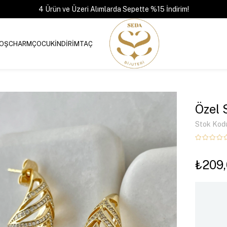
4 Ürün ve Üzeri Alımlarda Sepette %15 İndirim!
OŞ
CHARM
ÇOCUK
İNDİRİM
TAÇ
Özel 
Stok Kod
₺209