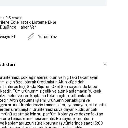
u: 2,5 cm'dir.
İstek Listeme Ekle
ilere Ekle
 Düşünce Haber Ver
avsiye Et
Yorum Yaz
llikleri
ürünlerimiz, çok ağır alerjisi olan ve hiç takı takamayan
imiz için özel olarak üretilmiştir. Altın küpe dahi
 binlerce kişi, Seda Bijuteri Özel Seri sayesinde küpe
ktedir. Tüm ürünlerimiz çelik ve altın kaplamadır. Yüksek
alzemeler ve ileri kaplama teknolojileri kullanılarak
edir. Altın kaplama işlemi, ürünlerin parlaklığını ve
ığını artırır. Ürünlerimizin tamamı alerji yapmayan, cilt dostu
rden üretilmiştir. Ürünlerimiz suya dayanıklıdır; ancak
ömrünü uzatmak için su, parfüm, kolonya ve dezenfektan
elerle temas etmemesi önerilir. Bu sayede, ürünlerin
ı ve kaplaması uzun süre korunur. İş günlerinde saat 16:00
erilen siparişler aynı gün kargoya teslim edilir.