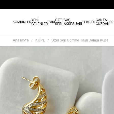
YENİ
ÖZEL
SAÇ
ÇANTA-
KOMBİNLER
TAKI
TEKSTİL
BR
GELENLER
SERİ
AKSESUARI
CÜZDAN
Anasayfa
KÜPE
Özel Seri Gömme Taşlı Damla Küpe