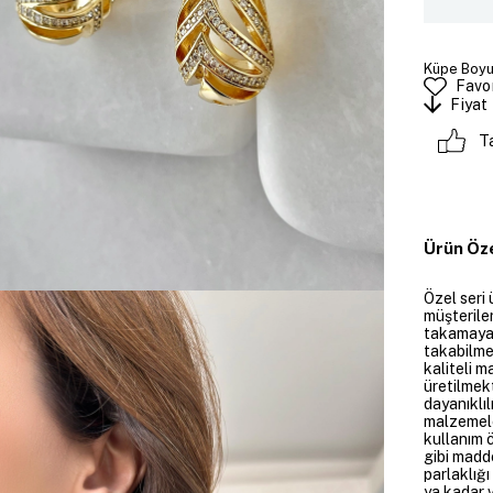
Küpe Boyut
Favor
Fiyat
T
Ürün Öze
Özel seri 
müşteriler
takamayan
takabilme
kaliteli m
üretilmekt
dayanıklıl
malzemele
kullanım 
gibi madd
parlaklığ
ya kadar v