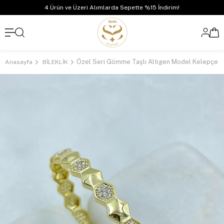
4 Ürün ve Üzeri Alımlarda Sepette %15 İndirim!
Anasayfa
BİLEKLİK