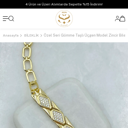
4 Ürün ve Üzeri Alımlarda Sepette %15 İndirim!
Özel Seri Gömme Taşlı Üçgen Model Zincir Bilek
Anasayfa
BİLEKLİK