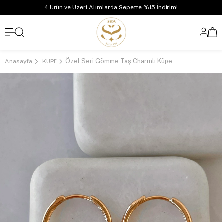
4 Ürün ve Üzeri Alımlarda Sepette %15 İndirim!
Özel Seri Gömme Taş Charmlı Küpe
Anasayfa
KÜPE