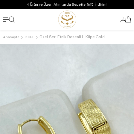
4 Ürün ve Üzeri Alımlarda Sepette %15 İndirim!
Özel Seri Etnik Desenli U Küpe Gold
Anasayfa
KÜPE