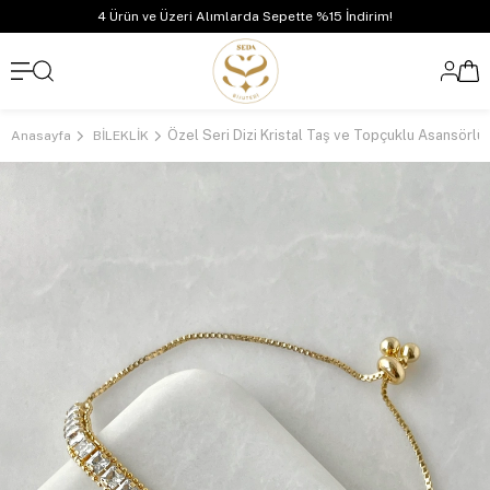
4 Ürün ve Üzeri Alımlarda Sepette %15 İndirim!
Özel Seri Dizi Kristal Taş ve Topçuklu Asansörlü 
Anasayfa
BİLEKLİK