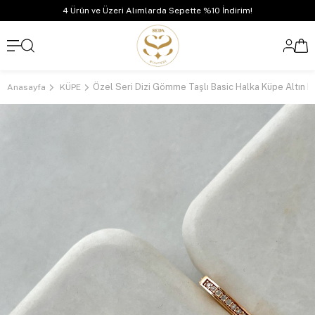
4 Ürün ve Üzeri Alımlarda Sepette %10 İndirim!
Özel Seri Dizi Gömme Taşlı Basic Halka Küpe Altın 
Anasayfa
KÜPE