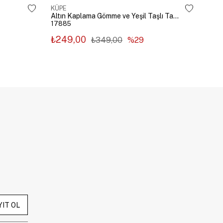
KÜPE
KÜP
Altın Kaplama Gömme ve Yeşil Taşlı Tasarım Küpe Gümüş
17885
178
₺249,00
₺2
₺349,00
%29
YIT OL