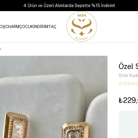
4 Ürün ve Üzeri Alımlarda Sepette %15 İndirim!
OŞ
CHARM
ÇOCUK
İNDİRİM
TAÇ
e
Özel 
Stok Kod
₺229