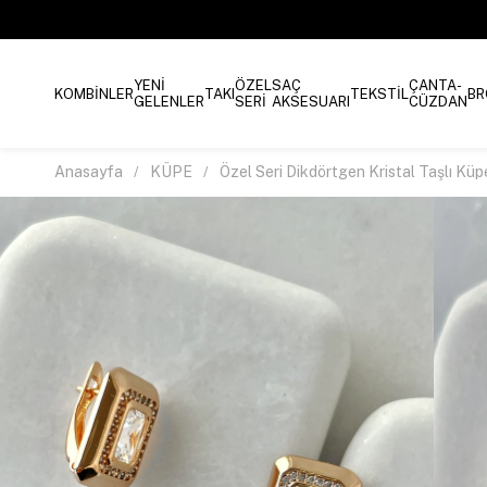
YENİ
ÖZEL
SAÇ
ÇANTA-
KOMBİNLER
TAKI
TEKSTİL
BR
GELENLER
SERİ
AKSESUARI
CÜZDAN
Anasayfa
KÜPE
Özel Seri Dikdörtgen Kristal Taşlı Küp