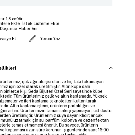
u: 1,3 cm'dir.
İstek Listeme Ekle
ilere Ekle
 Düşünce Haber Ver
avsiye Et
Yorum Yaz
llikleri
ürünlerimiz, çok ağır alerjisi olan ve hiç takı takamayan
imiz için özel olarak üretilmiştir. Altın küpe dahi
 binlerce kişi, Seda Bijuteri Özel Seri sayesinde küpe
ktedir. Tüm ürünlerimiz çelik ve altın kaplamadır. Yüksek
alzemeler ve ileri kaplama teknolojileri kullanılarak
edir. Altın kaplama işlemi, ürünlerin parlaklığını ve
ığını artırır. Ürünlerimizin tamamı alerji yapmayan, cilt dostu
rden üretilmiştir. Ürünlerimiz suya dayanıklıdır; ancak
ömrünü uzatmak için su, parfüm, kolonya ve dezenfektan
elerle temas etmemesi önerilir. Bu sayede, ürünlerin
ı ve kaplaması uzun süre korunur. İş günlerinde saat 16:00
erilen siparişler aynı gün kargoya teslim edilir.