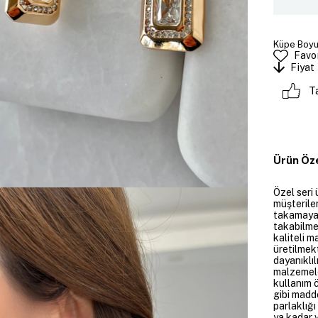
Küpe Boyut
Favor
Fiyat
T
Ürün Öze
Özel seri 
müşteriler
takamayan
takabilme
kaliteli m
üretilmekt
dayanıklıl
malzemele
kullanım 
gibi madd
parlaklığ
ya kadar v