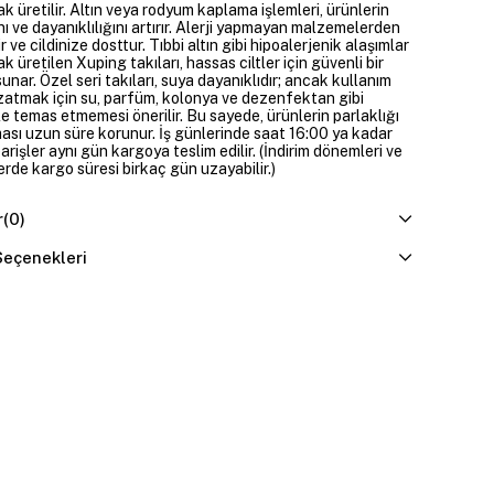
ak üretilir. Altın veya rodyum kaplama işlemleri, ürünlerin
nı ve dayanıklılığını artırır. Alerji yapmayan malzemelerden
ir ve cildinize dosttur. Tıbbi altın gibi hipoalerjenik alaşımlar
ak üretilen Xuping takıları, hassas ciltler için güvenli bir
nar. Özel seri takıları, suya dayanıklıdır; ancak kullanım
atmak için su, parfüm, kolonya ve dezenfektan gibi
e temas etmemesi önerilir. Bu sayede, ürünlerin parlaklığı
ası uzun süre korunur. İş günlerinde saat 16:00 ya kadar
parişler aynı gün kargoya teslim edilir. (İndirim dönemleri ve
erde kargo süresi birkaç gün uzayabilir.)
r
(0)
eçenekleri