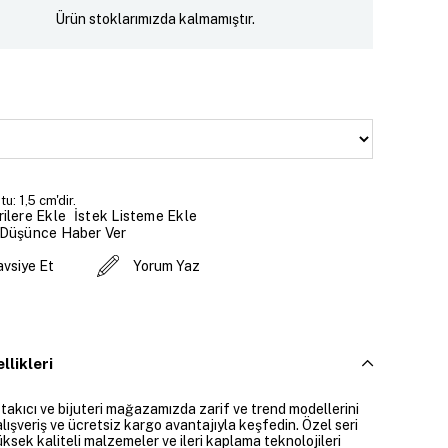
Ürün stoklarımızda kalmamıştır.
u: 1,5 cm'dir.
İstek Listeme Ekle
ilere Ekle
 Düşünce Haber Ver
avsiye Et
Yorum Yaz
llikleri
 takıcı ve bijuteri mağazamızda zarif ve trend modellerini
alışveriş ve ücretsiz kargo avantajıyla keşfedin. Özel seri
üksek kaliteli malzemeler ve ileri kaplama teknolojileri