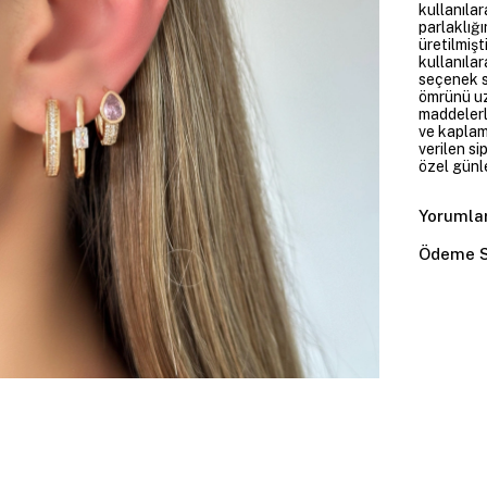
kullanılar
parlaklığı
üretilmişt
kullanılar
seçenek su
ömrünü uz
maddelerl
ve kaplam
verilen si
özel günl
Yorumla
Ödeme S