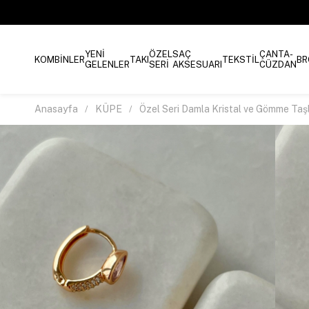
YENİ
ÖZEL
SAÇ
ÇANTA-
KOMBİNLER
TAKI
TEKSTİL
BR
GELENLER
SERİ
AKSESUARI
CÜZDAN
Anasayfa
KÜPE
Özel Seri Damla Kristal ve Gömme Ta