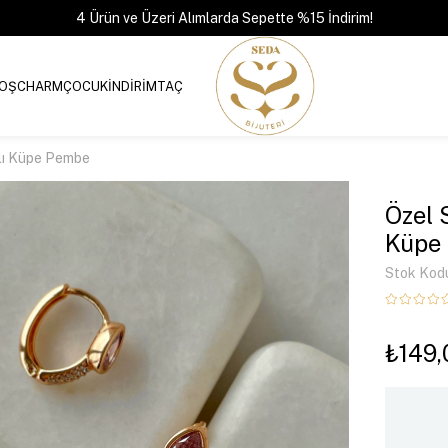
4 Ürün ve Üzeri Alımlarda Sepette %15 İndirim!
OŞ
CHARM
ÇOCUK
İNDİRİM
TAÇ
şlı Küpe Pembe
Özel 
Küpe
Stok Kod
₺149,