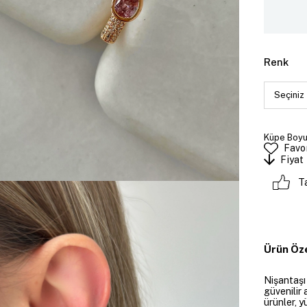
Renk
Küpe Boyut
Favor
Fiyat
T
Ürün Öze
Nişantaşı
güvenilir 
ürünler, y