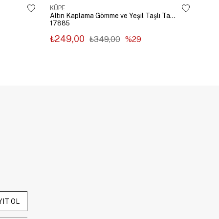
KÜPE
KÜP
Altın Kaplama Gömme ve Yeşil Taşlı Tasarım Küpe Gümüş
17885
178
₺249,00
₺2
₺349,00
%29
YIT OL