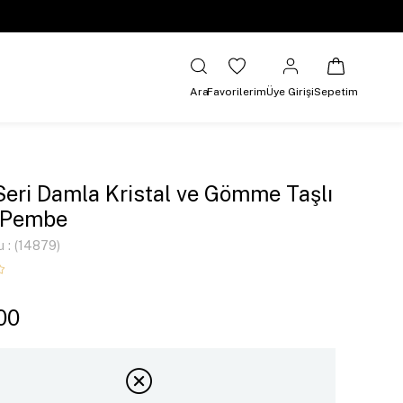
Ara
Favorilerim
Üye Girişi
Sepetim
Seri Damla Kristal ve Gömme Taşlı
 Pembe
u
(14879)
00