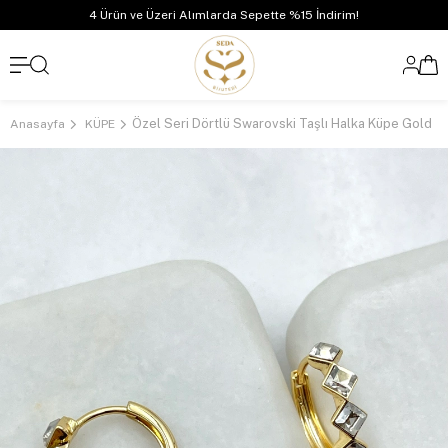
4 Ürün ve Üzeri Alımlarda Sepette %15 İndirim!
Özel Seri Dörtlü Swarovski Taşlı Halka Küpe Gold
Anasayfa
KÜPE