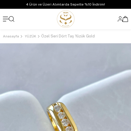
4 Ürün ve Üzeri Alımlarda Sepette %10 İndirim!
Özel Seri Dört Taş Yüzük Gold
Anasayfa
YÜZÜK