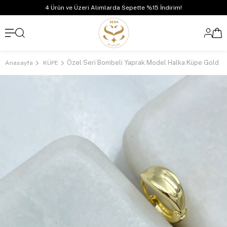
4 Ürün ve Üzeri Alımlarda Sepette %15 İndirim!
Özel Seri Bombeli Yaprak Model Halka Küpe Gold
Anasayfa
KÜPE