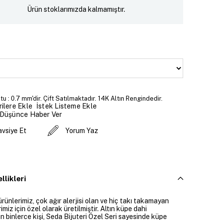
Ürün stoklarımızda kalmamıştır.
u : 0.7 mm'dir. Çift Satılmaktadır. 14K Altın Rengindedir.
İstek Listeme Ekle
ilere Ekle
 Düşünce Haber Ver
avsiye Et
Yorum Yaz
llikleri
ürünlerimiz, çok ağır alerjisi olan ve hiç takı takamayan
imiz için özel olarak üretilmiştir. Altın küpe dahi
 binlerce kişi, Seda Bijuteri Özel Seri sayesinde küpe