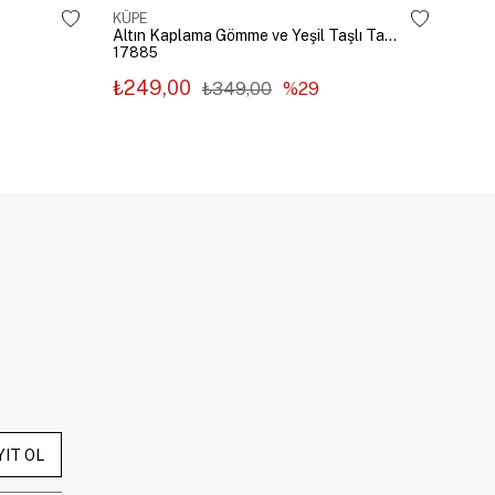
KÜPE
KÜP
Altın Kaplama Gömme ve Yeşil Taşlı Tasarım Küpe Gümüş
17885
178
₺249,00
₺2
₺349,00
%29
YIT OL