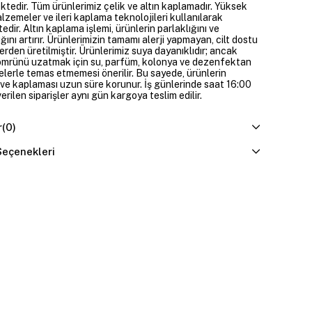
ktedir. Tüm ürünlerimiz çelik ve altın kaplamadır. Yüksek
alzemeler ve ileri kaplama teknolojileri kullanılarak
edir. Altın kaplama işlemi, ürünlerin parlaklığını ve
ığını artırır. Ürünlerimizin tamamı alerji yapmayan, cilt dostu
rden üretilmiştir. Ürünlerimiz suya dayanıklıdır; ancak
ömrünü uzatmak için su, parfüm, kolonya ve dezenfektan
elerle temas etmemesi önerilir. Bu sayede, ürünlerin
ı ve kaplaması uzun süre korunur. İş günlerinde saat 16:00
erilen siparişler aynı gün kargoya teslim edilir.
r
(0)
eçenekleri