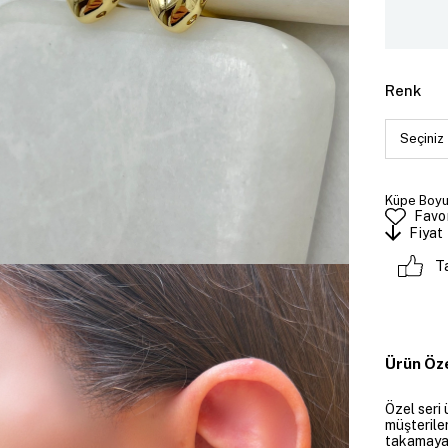
Renk
Küpe Boyut
Favor
Fiyat
T
Ürün Öze
Özel seri 
müşteriler
takamayan