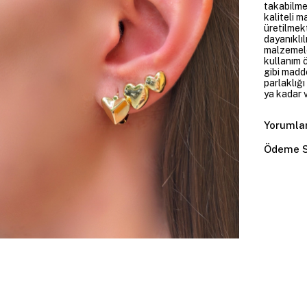
takabilme
kaliteli m
üretilmekt
dayanıklıl
malzemele
kullanım 
gibi madd
parlaklığ
ya kadar v
Yorumla
Ödeme S