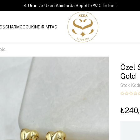
4 Ürün ve Üzeri Alımlarda Sepette %10 İndirim!
OŞ
CHARM
ÇOCUK
İNDİRİM
TAÇ
old
Özel 
Gold
Stok Kod
₺240