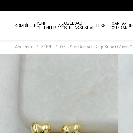
YENİ
ÖZEL
SAÇ
ÇANTA-
KOMBİNLER
TAKI
TEKSTİL
BR
GELENLER
SERİ
AKSESUARI
CÜZDAN
Anasayfa
KÜPE
Özel Seri Bombeli Kalp Küpe 0.7 mm G