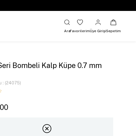
Ara
Favorilerim
Üye Girişi
Sepetim
Seri Bombeli Kalp Küpe 0.7 mm
u
(24075)
,00