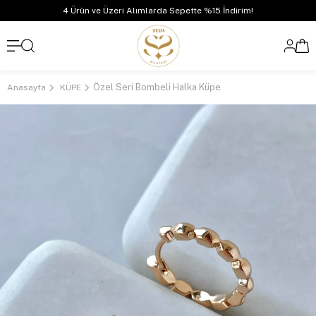
4 Ürün ve Üzeri Alımlarda Sepette %15 İndirim!
Özel Seri Bombeli Halka Küpe
Anasayfa
KÜPE