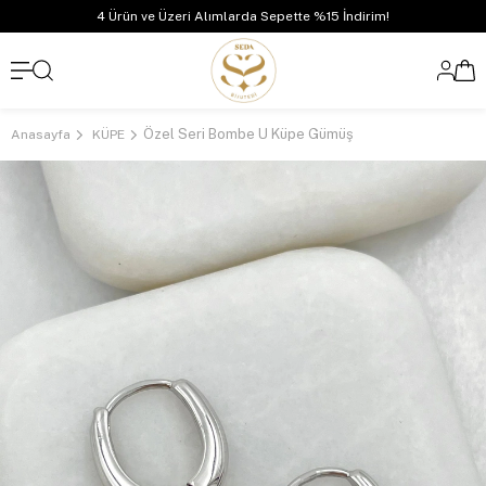
4 Ürün ve Üzeri Alımlarda Sepette %15 İndirim!
Özel Seri Bombe U Küpe Gümüş
Anasayfa
KÜPE