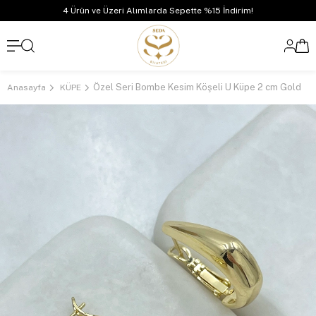
4 Ürün ve Üzeri Alımlarda Sepette %15 İndirim!
Özel Seri Bombe Kesim Köşeli U Küpe 2 cm Gold
Anasayfa
KÜPE