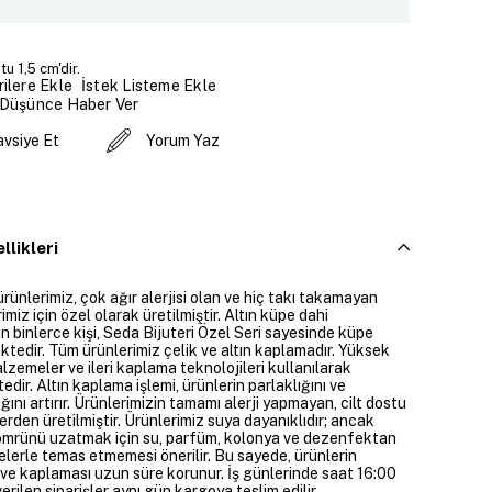
u 1,5 cm'dir.
İstek Listeme Ekle
ilere Ekle
 Düşünce Haber Ver
avsiye Et
Yorum Yaz
llikleri
ürünlerimiz, çok ağır alerjisi olan ve hiç takı takamayan
imiz için özel olarak üretilmiştir. Altın küpe dahi
 binlerce kişi, Seda Bijuteri Özel Seri sayesinde küpe
ktedir. Tüm ürünlerimiz çelik ve altın kaplamadır. Yüksek
alzemeler ve ileri kaplama teknolojileri kullanılarak
edir. Altın kaplama işlemi, ürünlerin parlaklığını ve
ığını artırır. Ürünlerimizin tamamı alerji yapmayan, cilt dostu
rden üretilmiştir. Ürünlerimiz suya dayanıklıdır; ancak
ömrünü uzatmak için su, parfüm, kolonya ve dezenfektan
elerle temas etmemesi önerilir. Bu sayede, ürünlerin
ı ve kaplaması uzun süre korunur. İş günlerinde saat 16:00
erilen siparişler aynı gün kargoya teslim edilir.