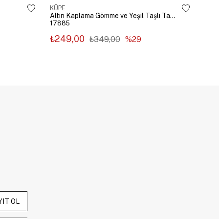
KÜPE
KÜP
Altın Kaplama Gömme ve Yeşil Taşlı Tasarım Küpe Gümüş
17885
178
₺249,00
₺2
₺349,00
%29
YIT OL