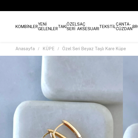
YENİ
ÖZEL
SAÇ
ÇANTA-
KOMBİNLER
TAKI
TEKSTİL
BR
GELENLER
SERİ
AKSESUARI
CÜZDAN
Anasayfa
KÜPE
Özel Seri Beyaz Taşlı Kare Küpe