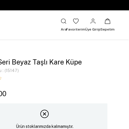
Ara
Favorilerim
Üye Girişi
Sepetim
Seri Beyaz Taşlı Kare Küpe
u
(15147)
00
Ürün stoklarımızda kalmamıştır.