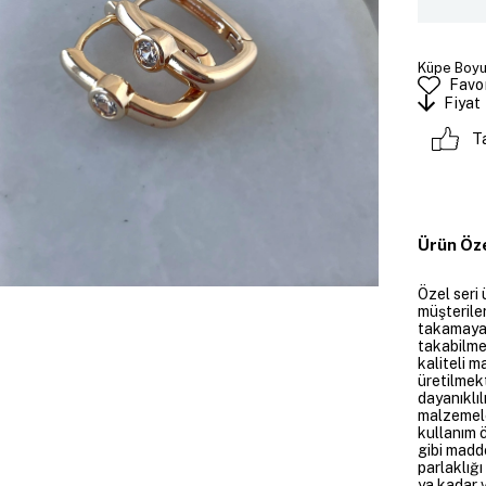
Küpe Boyut
Favor
Fiyat
T
Ürün Öze
Özel seri 
müşteriler
takamayan
takabilme
kaliteli m
üretilmekt
dayanıklıl
malzemele
kullanım 
gibi madd
parlaklığ
ya kadar v