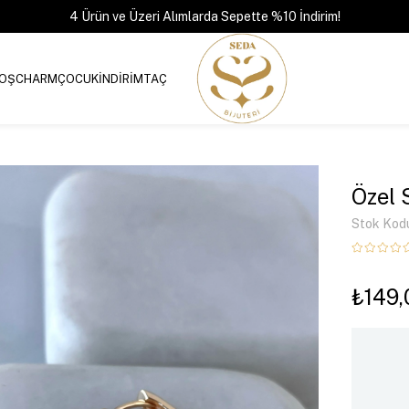
4 Ürün ve Üzeri Alımlarda Sepette %10 İndirim!
OŞ
CHARM
ÇOCUK
İNDİRİM
TAÇ
Özel 
Stok Kod
₺149,