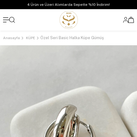
4 Ürün ve Üzeri Alımlarda Sepette %10 İndirim!
Özel Seri Basic Halka Küpe Gümüş
Anasayfa
KÜPE