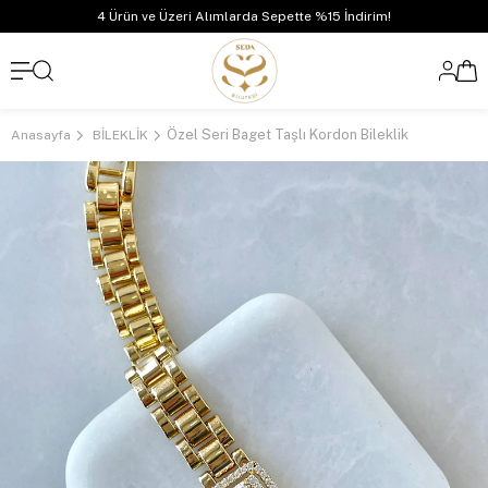
4 Ürün ve Üzeri Alımlarda Sepette %15 İndirim!
Özel Seri Baget Taşlı Kordon Bileklik
Anasayfa
BİLEKLİK