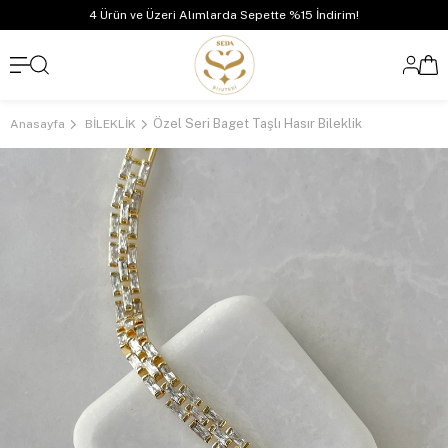
4 Ürün ve Üzeri Alımlarda Sepette %15 İndirim!
Özel Seri Baget Taşlı Hasır Bileklik
Anasayfa
BİLEKLİK