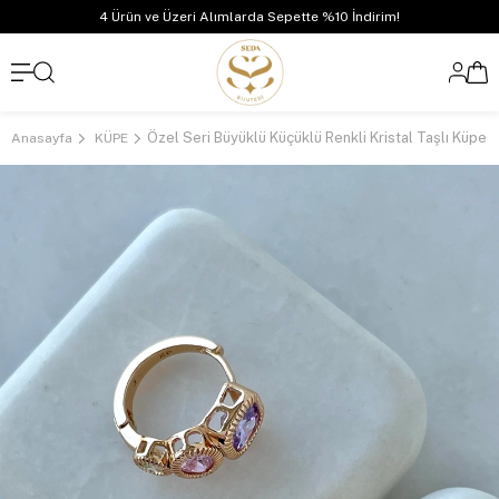
4 Ürün ve Üzeri Alımlarda Sepette %10 İndirim!
Özel Seri Büyüklü Küçüklü Renkli Kristal Taşlı Küpe
Anasayfa
KÜPE