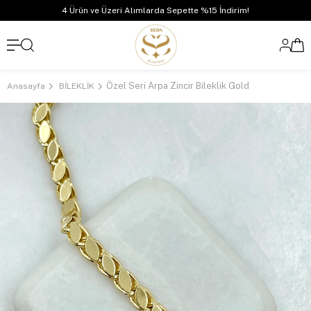
4 Ürün ve Üzeri Alımlarda Sepette %15 İndirim!
Özel Seri Arpa Zincir Bileklik Gold
Anasayfa
BİLEKLİK