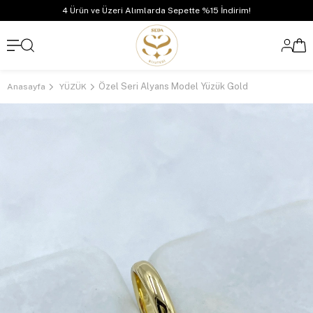
4 Ürün ve Üzeri Alımlarda Sepette %15 İndirim!
Özel Seri Alyans Model Yüzük Gold
Anasayfa
YÜZÜK