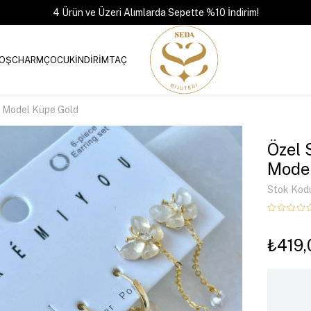
4 Ürün ve Üzeri Alımlarda Sepette %10 İndirim!
OŞ
CHARM
ÇOCUK
İNDİRİM
TAÇ
bek Model Küpe Gold
Özel S
Model
Stok Kod
₺419,