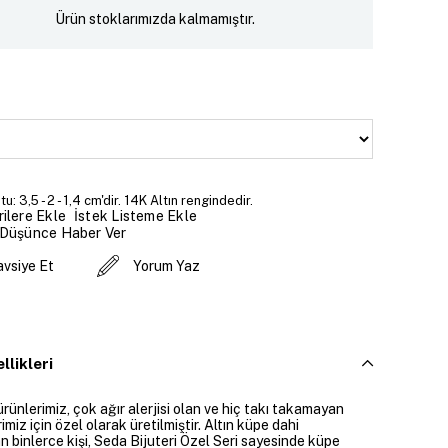
Ürün stoklarımızda kalmamıştır.
: 3,5 - 2 - 1,4 cm'dir. 14K Altın rengindedir.
İstek Listeme Ekle
ilere Ekle
 Düşünce Haber Ver
avsiye Et
Yorum Yaz
llikleri
ürünlerimiz, çok ağır alerjisi olan ve hiç takı takamayan
imiz için özel olarak üretilmiştir. Altın küpe dahi
 binlerce kişi, Seda Bijuteri Özel Seri sayesinde küpe