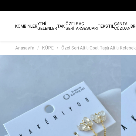
YENİ
ÖZEL
SAÇ
ÇANTA-
KOMBİNLER
TAKI
TEKSTİL
BR
GELENLER
SERİ
AKSESUARI
CÜZDAN
Anasayfa
KÜPE
Özel Seri Altılı Opal Taşlı Altılı Kele