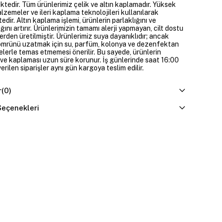
ktedir. Tüm ürünlerimiz çelik ve altın kaplamadır. Yüksek
alzemeler ve ileri kaplama teknolojileri kullanılarak
edir. Altın kaplama işlemi, ürünlerin parlaklığını ve
ığını artırır. Ürünlerimizin tamamı alerji yapmayan, cilt dostu
rden üretilmiştir. Ürünlerimiz suya dayanıklıdır; ancak
ömrünü uzatmak için su, parfüm, kolonya ve dezenfektan
elerle temas etmemesi önerilir. Bu sayede, ürünlerin
ı ve kaplaması uzun süre korunur. İş günlerinde saat 16:00
erilen siparişler aynı gün kargoya teslim edilir.
r
(0)
eçenekleri