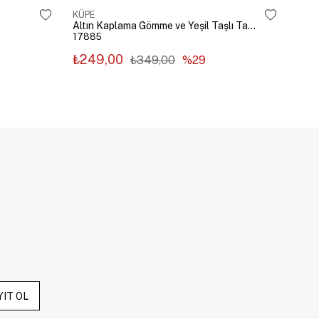
KÜPE
KÜP
Altın Kaplama Gömme ve Yeşil Taşlı Tasarım Küpe Gümüş
17885
178
₺249,00
₺2
₺349,00
%29
YIT OL