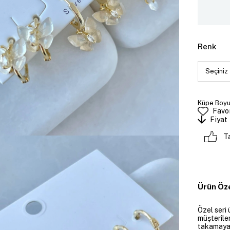
Renk
Küpe Boyutu
Favor
Fiyat
T
Ürün Öze
Özel seri 
müşteriler
takamayan