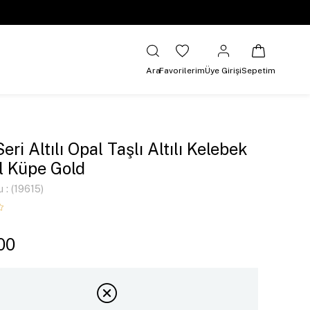
Ara
Favorilerim
Üye Girişi
Sepetim
eri Altılı Opal Taşlı Altılı Kelebek
 Küpe Gold
u
(19615)
00