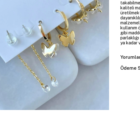
takabilme
kaliteli m
üretilmekt
dayanıklıl
malzemele
kullanım 
gibi madd
parlaklığ
ya kadar v
Yorumla
Ödeme S