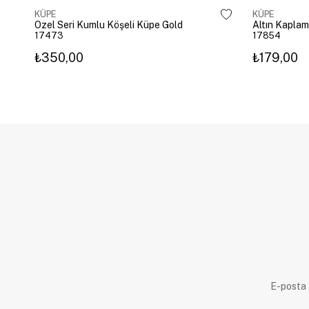
KÜPE
KÜPE
Özel Seri Kumlu Köşeli Küpe Gold
17473
17854
₺350,00
₺179,00