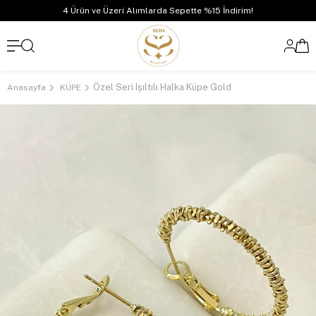
4 Ürün ve Üzeri Alımlarda Sepette %15 İndirim!
Özel Seri Işıltılı Halka Küpe Gold
Anasayfa
KÜPE