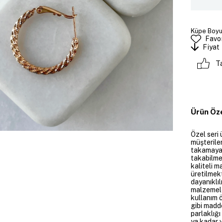
Küpe Boyut
Favor
Fiyat
T
Ürün Öze
Özel seri 
müşteriler
takamayan
takabilme
kaliteli m
üretilmekt
dayanıklıl
malzemele
kullanım 
gibi madd
parlaklığ
ya kadar v