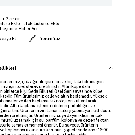
u: 3 cm'dir.
İstek Listeme Ekle
ilere Ekle
 Düşünce Haber Ver
avsiye Et
Yorum Yaz
llikleri
ürünlerimiz, çok ağır alerjisi olan ve hiç takı takamayan
imiz için özel olarak üretilmiştir. Altın küpe dahi
 binlerce kişi, Seda Bijuteri Özel Seri sayesinde küpe
ktedir. Tüm ürünlerimiz çelik ve altın kaplamadır. Yüksek
alzemeler ve ileri kaplama teknolojileri kullanılarak
edir. Altın kaplama işlemi, ürünlerin parlaklığını ve
ığını artırır. Ürünlerimizin tamamı alerji yapmayan, cilt dostu
rden üretilmiştir. Ürünlerimiz suya dayanıklıdır; ancak
ömrünü uzatmak için su, parfüm, kolonya ve dezenfektan
elerle temas etmemesi önerilir. Bu sayede, ürünlerin
ı ve kaplaması uzun süre korunur. İş günlerinde saat 16:00
erilen siparişler aynı gün kargoya teslim edilir.