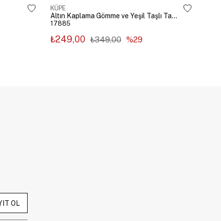
KÜPE
KÜP
Altın Kaplama Gömme ve Yeşil Taşlı Tasarım Küpe Gümüş
17885
178
₺249,00
₺2
₺349,00
%29
YIT OL