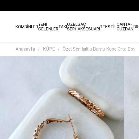
YENİ
ÖZEL
SAÇ
ÇANTA-
KOMBİNLER
TAKI
TEKSTİL
BR
GELENLER
SERİ
AKSESUARI
CÜZDAN
Anasayfa
KÜPE
Özel Seri Işıltılı Burgu Küpe Orta Boy