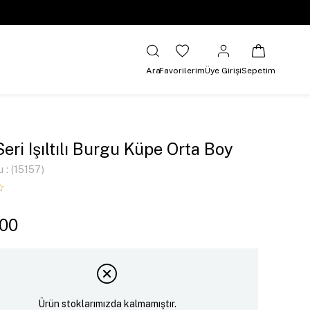
Ara
Favorilerim
Üye Girişi
Sepetim
Seri Işıltılı Burgu Küpe Orta Boy
u
(15157)
,00
Ürün stoklarımızda kalmamıştır.