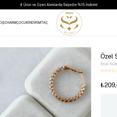
4 Ürün ve Üzeri Alımlarda Sepette %15 İndirim!
OŞ
CHARM
ÇOCUK
İNDİRİM
TAÇ
Özel 
Stok Kod
₺209