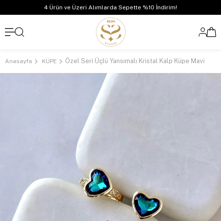
4 Ürün ve Üzeri Alımlarda Sepette %10 İndirim!
Özel Seri Üçlü Yansımalı Kristal Kalp Küpe Mavi
Anasayfa
KÜPE