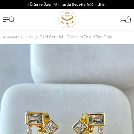
4 Ürün ve Üzeri Alımlarda Sepette %10 İndirim!
Özel Seri Üçlü Görünüm Taşlı Küpe Gold
Anasayfa
KÜPE