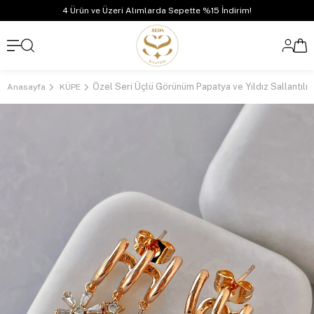
4 Ürün ve Üzeri Alımlarda Sepette %15 İndirim!
Özel Seri Üçlü Görünüm Papatya ve Yıldız Sallantılı
Anasayfa
KÜPE